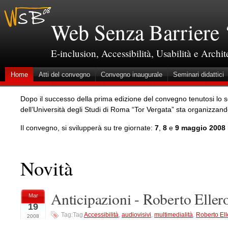
Web Senza Barriere 
E-inclusion, Accessibilità, Usabilità e Archi
Home
Atti del convegno
Convegno inaugurale
Seminari didattici
Dopo il successo della prima edizione del convegno tenutosi lo s
dell’Università degli Studi di Roma “Tor Vergata” sta organizzan
Il convegno, si svilupperà su tre giornate:
7
,
8
e
9 maggio 2008
Novità
Anticipazioni - Roberto Eller
Mar
19
Tag:Tag
Accessibilità
,
audiovisivi
,
multimedialità
,
Roberto Ell
2008