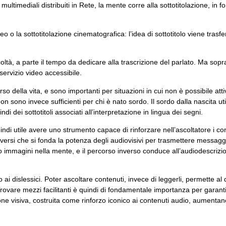
ultimediali distribuiti in Rete, la mente corre alla sottotitolazione, in 
o la sottotitolazione cinematografica: l’idea di sottotitolo viene trasfer
icoltà, a parte il tempo da dedicare alla trascrizione del parlato. Ma sopr
servizio video accessibile.
so della vita, e sono importanti per situazioni in cui non è possibile atti
si non sono invece sufficienti per chi è nato sordo. Il sordo dalla nascita u
i dei sottotitoli associati all’interpretazione in lingua dei segni.
indi utile avere uno strumento capace di rinforzare nell’ascoltatore i co
diversi che si fonda la potenza degli audiovisivi per trasmettere messagg
do immagini nella mente, e il percorso inverso conduce all’audiodescrizi
ai dislessici. Poter ascoltare contenuti, invece di leggerli, permette al d
Trovare mezzi facilitanti è quindi di fondamentale importanza per garanti
e visiva, costruita come rinforzo iconico ai contenuti audio, aumentano 