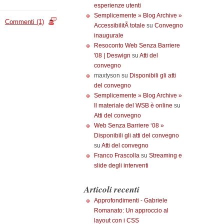
esperienze utenti
Semplicemente » Blog Archive »
Commenti (1)
AccessibilitÃ totale
su
Convegno
inaugurale
Resoconto Web Senza Barriere
'08 | Deswign
su
Atti del
convegno
maxtyson su
Disponibili gli atti
del convegno
Semplicemente » Blog Archive »
Il materiale del WSB è online
su
Atti del convegno
Web Senza Barriere ‘08 »
Disponibili gli atti del convegno
su
Atti del convegno
Franco Frascolla
su
Streaming e
slide degli interventi
Articoli recenti
Approfondimenti - Gabriele
Romanato: Un approccio al
layout con i CSS