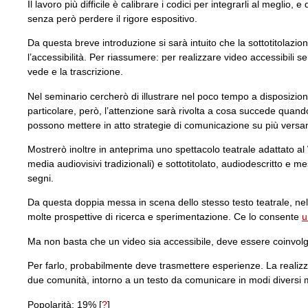
Il lavoro più difficile è calibrare i codici per integrarli al megli
senza però perdere il rigore espositivo.
Da questa breve introduzione si sarà intuito che la sottotitolaz
l’accessibilità. Per riassumere: per realizzare video accessibili s
vede e la trascrizione.
Nel seminario cercherò di illustrare nel poco tempo a disposizione l
particolare, però, l’attenzione sarà rivolta a cosa succede quand
possono mettere in atto strategie di comunicazione su più versan
Mostrerò inoltre in anteprima uno spettacolo teatrale adattato al
media audiovisivi tradizionali) e sottotitolato, audiodescritto e me
segni.
Da questa doppia messa in scena dello stesso testo teatrale, nell
molte prospettive di ricerca e sperimentazione. Ce lo consente
u
Ma non basta che un video sia accessibile, deve essere coinvolge
Per farlo, probabilmente deve trasmettere esperienze. La realiz
due comunità, intorno a un testo da comunicare in modi diversi 
Popolarità: 19%
[
?
]