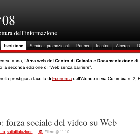
‘08
tettura dell’informazione
Iscrizione
Seminari promozionali
Partner
Ideatori
Alberghi
D
corso anno, l’
Area web del Centro di Calcolo e Documentazione di
do la seconda edizione di “Web senza barriere”.
nella prestigiosa facoltà di
Economia
dell’Ateneo in via Columbia n. 2,
o: forza sociale del video su Web
ero
,
sottotitolazione
—
Ellero @ 11:10