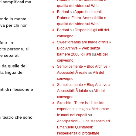
ti semplificati ma
qualità dei video sul Web
Bertoni
su
Approfondimenti -
Roberto Ellero: Accessibilità e
vendo in mente
qualità dei video sul Web
siva per chi non
Bertoni
su
Disponibili gli atti del
convegno
Rete. In
Sweet dreams are made of this »
Blog Archive » Web senza
olte persone, si
barriere 2008: gli atti
su
Atti del
e separati.
convegno
e da quelle dei
Semplicemente » Blog Archive »
la lingua dei
AccessibilitÃ reale
su
Atti del
convegno
Semplicemente » Blog Archive »
i di riflessione e
AccessibilitÃ totale
su
Atti del
convegno
Sketchin - There is life inside
experience design » Mettiamoci
le mani nei capelli
su
i teatro che sono
Anticipazioni - Luca Mascaro ed
Emanuele Quintarelli:
l’esperienza di progettare