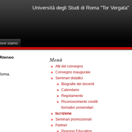
Università degli Studi di Roma "Tor Vergata"
ove siamo
 Ateneo
Menù
Atti del convegno
Convegno inaugurale
 Roma.
Seminari didattici
Biografie dei docenti
Calendario
Regolamento
Riconoscimento crediti
formativi universitari
Iscrizione
Seminari promozionali
Partner
Pearson Education