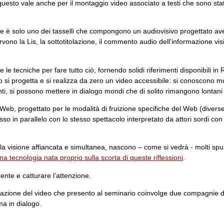
o, e questo vale anche per il montaggio video associato a testi che sono sta
ione è solo uno dei tasselli che compongono un audiovisivo progettato a
ervono la Lis, la sottotitolazione, il commento audio dell’informazione vi
e tecniche per fare tutto ciò, fornendo solidi riferimenti disponibili in 
o si progetta e si realizza da zero un video accessibile: si conoscono m
ti, si possono mettere in dialogo mondi che di solito rimangono lontani 
 Web, progettato per le modalità di fruizione specifiche del Web (divers
sso in parallelo con lo stesso spettacolo interpretato da attori sordi con 
a visione affiancata e simultanea, nascono – come si vedrà - molti spunt
na tecnologia nata proprio sulla scorta di queste riflessioni
.
nte e catturare l’attenzione.
zazione del video che presento al seminario coinvolge due compagnie d
ma in dialogo.