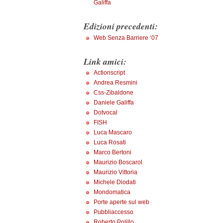
Galiffa
Edizioni precedenti:
Web Senza Barriere ‘07
Link amici:
Actionscript
Andrea Resmini
Css-Zibaldone
Daniele Galiffa
Dotvocal
FISH
Luca Mascaro
Luca Rosati
Marco Bertoni
Maurizio Boscarol
Maurizio Vittoria
Michele Diodati
Mondomatica
Porte aperte sul web
Pubbliaccesso
Roberto Polillo