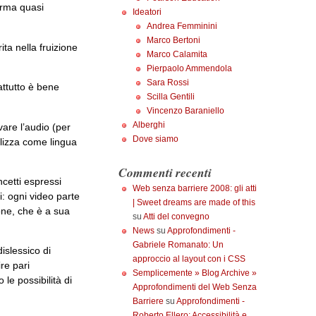
forma quasi
Ideatori
Andrea Femminini
Marco Bertoni
ita nella fruizione
Marco Calamita
Pierpaolo Ammendola
Sara Rossi
attutto è bene
Scilla Gentili
Vincenzo Baraniello
Alberghi
vare l’audio (per
Dove siamo
tilizza come lingua
Commenti recenti
ncetti espressi
Web senza barriere 2008: gli atti
i: ogni video parte
| Sweet dreams are made of this
one, che è a sua
su
Atti del convegno
News
su
Approfondimenti -
Gabriele Romanato: Un
islessico di
approccio al layout con i CSS
re pari
Semplicemente » Blog Archive »
le possibilità di
Approfondimenti del Web Senza
Barriere
su
Approfondimenti -
Roberto Ellero: Accessibilità e