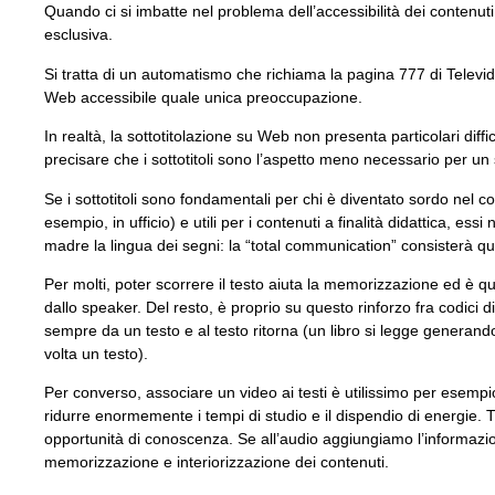
Quando ci si imbatte nel problema dell’accessibilità dei contenuti m
esclusiva.
Si tratta di un automatismo che richiama la pagina 777 di Televideo 
Web accessibile quale unica preoccupazione.
In realtà, la sottotitolazione su Web non presenta particolari diff
precisare che i sottotitoli sono l’aspetto meno necessario per un 
Se i sottotitoli sono fondamentali per chi è diventato sordo nel cor
esempio, in ufficio) e utili per i contenuti a finalità didattica, es
madre la lingua dei segni: la “total communication” consisterà quind
Per molti, poter scorrere il testo aiuta la memorizzazione ed è qu
dallo speaker. Del resto, è proprio su questo rinforzo fra codici 
sempre da un testo e al testo ritorna (un libro si legge generan
volta un testo).
Per converso, associare un video ai testi è utilissimo per esempio 
ridurre enormemente i tempi di studio e il dispendio di energie. 
opportunità di conoscenza. Se all’audio aggiungiamo l’informazion
memorizzazione e interiorizzazione dei contenuti.