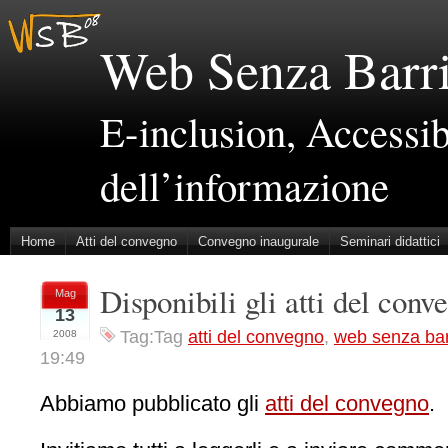
Web Senza Barri
E-inclusion, Accessibi
dell’informazione
Home
Atti del convegno
Convegno inaugurale
Seminari didattici
Disponibili gli atti del conv
Mag
13
Tag:Tag
atti del convegno
,
web senza bar
2008
19:49
Abbiamo pubblicato gli
atti del convegno
.