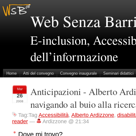
Web Senza Barri
E-inclusion, Accessibi
dell’informazione
Home
Atti del convegno
Convegno inaugurale
Seminari didattici
Anticipazioni - Alberto Ard
Mar
26
navigando al buio alla ricerc
2008
Tag:Tag
Accessibilità
,
Alberto Ardizzone
,
disabili
reader
—
Ardizzone @ 21:34
Dove mi trovo?