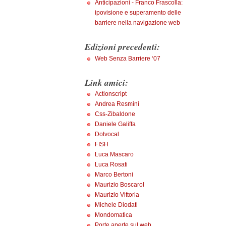
Anticipazioni - Franco Frascolla:
ipovisione e superamento delle
barriere nella navigazione web
Edizioni precedenti:
Web Senza Barriere ‘07
Link amici:
Actionscript
Andrea Resmini
Css-Zibaldone
Daniele Galiffa
Dotvocal
FISH
Luca Mascaro
Luca Rosati
Marco Bertoni
Maurizio Boscarol
Maurizio Vittoria
Michele Diodati
Mondomatica
Porte aperte sul web