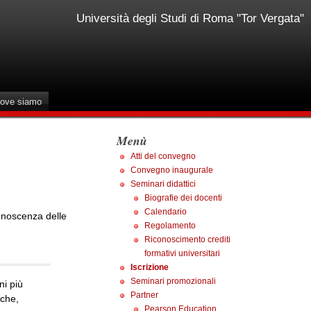
Università degli Studi di Roma "Tor Vergata"
ove siamo
Menù
Atti del convegno
Convegno inaugurale
Seminari didattici
Biografie dei docenti
Calendario
conoscenza delle
Regolamento
Riconoscimento crediti
formativi universitari
Iscrizione
Seminari promozionali
ni più
Partner
iche,
Pearson Education