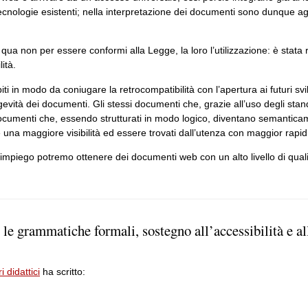
e tecnologie esistenti; nella interpretazione dei documenti sono dunque 
ua non per essere conformi alla Legge, la loro l’utilizzazione: è stata r
ità.
 in modo da coniugare la retrocompatibilità con l’apertura ai futuri svi
gevità dei documenti. Gli stessi documenti che, grazie all’uso degli stand
documenti che, essendo strutturati in modo logico, diventano semanticam
 una maggiore visibilità ed essere trovati dall’utenza con maggior rapidi
 impiego potremo ottenere dei documenti web con un alto livello di quali
le grammatiche formali, sostegno all’accessibilità e all
 didattici
ha scritto: