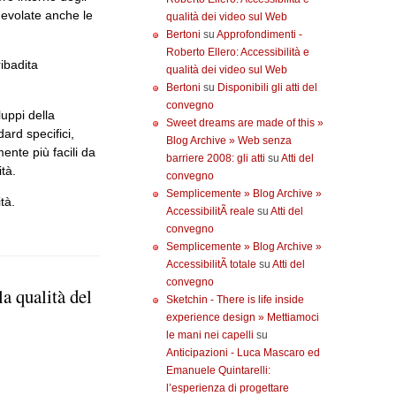
agevolate anche le
qualità dei video sul Web
Bertoni
su
Approfondimenti -
Roberto Ellero: Accessibilità e
ibadita
qualità dei video sul Web
Bertoni
su
Disponibili gli atti del
convegno
luppi della
Sweet dreams are made of this »
ard specifici,
Blog Archive » Web senza
ente più facili da
barriere 2008: gli atti
su
Atti del
tà.
convegno
Semplicemente » Blog Archive »
tà.
AccessibilitÃ reale
su
Atti del
convegno
Semplicemente » Blog Archive »
AccessibilitÃ totale
su
Atti del
convegno
a qualità del
Sketchin - There is life inside
experience design » Mettiamoci
le mani nei capelli
su
Anticipazioni - Luca Mascaro ed
Emanuele Quintarelli:
l’esperienza di progettare