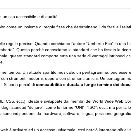
 un sito accessibile e di qualità.
come un insieme di regole fisse che determinano il da farsi e i relativi
, delle regole precise. Quando cerchiamo l’autore “Umberto Eco” in una bib
mberto”. Questo perché conosciamo lo standard che ha fissato la ricerca
ale, questo standard comporta tutta una serie di vantaggi intrinseci 
ne.
e nel tempo. Un attuale spartito musicale, un pentagramma, può essere
ato con strumenti moderni, oppure con strumenti antichi. Un pentagramm
. Si parla perciò di
compatibilità e durata a lungo termine dei doc
ML, CSS, ecc.), ideate e sviluppate dai membri del World Wide Web C
 degli standad “de jure”, come le norme “UNI”, “ISO”, ecc., ma per la lo
si sono indipendenti da: hardware, software, lingua, posizione geografica,
el web è arrivare ad un accesso universale; essi perciò integrano già al l