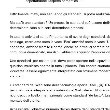
rispettandone l’aspetto semantico. …”
Difficilmente infatti, non seguendo gli standard, si potrà realizzare
Ma cos’è uno standard? Un protocollo standard può essere definito 
determinato caso o in certi determinati processi.
In tutte le attività si sente l’importanza di avere degli standard
catalogo, cerchiamo sotto la voce “Eco” anziché sotto la voce “U
cognome, anziché tramite il nome. Anche se ormai ci sembra ban
comunque dimenticato, ma di cui abbiamo acquisito l’applicazio
Uno standard, per essere tale, deve poter operare nello spazio 
qualsiasi musicista sparso in tutto il pianeta. Può essere suon
viceversa, essere egualmente interpretato con strumenti moderni
standard.
Gli standard del Web sono delle tecnologie aperte (XML, (X)HT
per costruire e interpretare i contenuti del Web stesso. Non sono
riconosciuti a livello internazionale come standard “de facto”. Es
mentale dell’utente.
Accessibilità: l’obiettivo primario dell’esistenza degli standard d