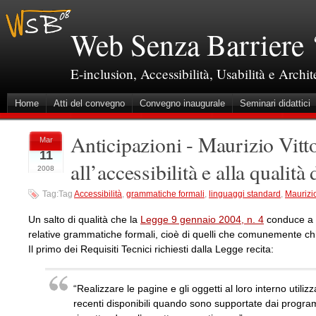
Web Senza Barriere 
E-inclusion, Accessibilità, Usabilità e Archi
Home
Atti del convegno
Convegno inaugurale
Seminari didattici
Anticipazioni - Maurizio Vitt
Mar
11
all’accessibilità e alla qualità
2008
Tag:Tag
Accessibilità
,
grammatiche formali
,
linguaggi standard
,
Maurizio
Un salto di qualità che la
Legge 9 gennaio 2004, n. 4
conduce a f
relative grammatiche formali, cioè di quelli che comunemente c
Il primo dei Requisiti Tecnici richiesti dalla Legge recita:
“Realizzare le pagine e gli oggetti al loro interno util
recenti disponibili quando sono supportate dai programm