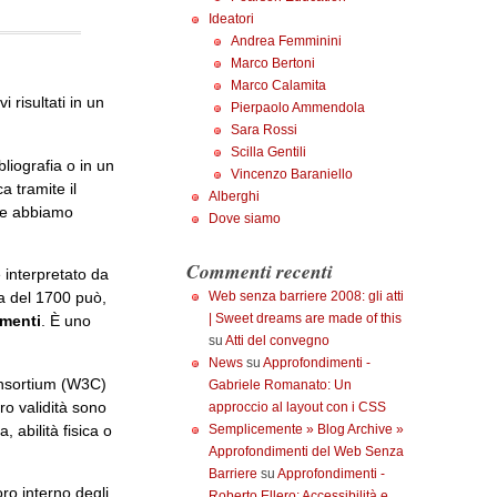
Ideatori
Andrea Femminini
Marco Bertoni
Marco Calamita
 risultati in un
Pierpaolo Ammendola
Sara Rossi
Scilla Gentili
liografia o in un
Vincenzo Baraniello
 tramite il
Alberghi
che abbiamo
Dove siamo
Commenti recenti
 interpretato da
Web senza barriere 2008: gli atti
a del 1700 può,
| Sweet dreams are made of this
umenti
. È uno
su
Atti del convegno
News
su
Approfondimenti -
onsortium (W3C)
Gabriele Romanato: Un
ro validità sono
approccio al layout con i CSS
 abilità fisica o
Semplicemente » Blog Archive »
Approfondimenti del Web Senza
Barriere
su
Approfondimenti -
oro interno degli
Roberto Ellero: Accessibilità e