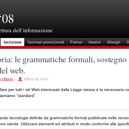
‘08
tettura dell’informazione
Iscrizione
Seminari promozionali
Partner
Ideatori
Alberghi
D
oria: le grammatiche formali, sostegno
 del web.
 Vittoria
—
Vittoria @ 14:47
are per tutti i siti Web interessati dalla Legge stessa è la necessaria 
hiamiamo “standard”.
izzando tecnologie definite da grammatiche formali pubblicate nelle versio
i utente. Utilizzare elementi ed attributi in modo conforme alle specif