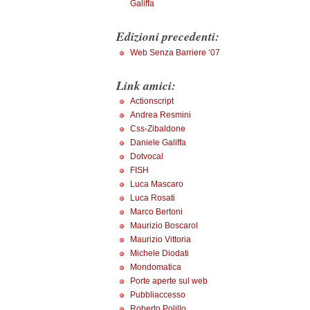
Galiffa
Edizioni precedenti:
Web Senza Barriere ‘07
Link amici:
Actionscript
Andrea Resmini
Css-Zibaldone
Daniele Galiffa
Dotvocal
FISH
Luca Mascaro
Luca Rosati
Marco Bertoni
Maurizio Boscarol
Maurizio Vittoria
Michele Diodati
Mondomatica
Porte aperte sul web
Pubbliaccesso
Roberto Polillo