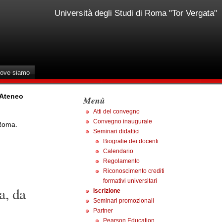
Università degli Studi di Roma "Tor Vergata"
ove siamo
 Ateneo
Menù
Atti del convegno
Convegno inaugurale
 Roma.
Seminari didattici
Biografie dei docenti
Calendario
Regolamento
Riconoscimento crediti
formativi universitari
a, da
Iscrizione
Seminari promozionali
Partner
Pearson Education