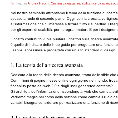
Tag:Tag
Andrea Fiacchi
,
Cristina Lavazza
,
findability
,
ricerca avanzata
,
t
Nel nostro seminario affrontiamo il tema della funzione di ricerc
spesso a ruolo di secondo piano. Oggi, con la crescita vertiginos
all’informazione che ci interessa e filtrare tutto il superfluo. Dis
per gli esperti di usabilità, per i programmatori. E per i designer,
Il nostro contributo vuole puntare i riflettori sulla ricerca avanzat
è quello di indicare delle linee guida per progettare una funzione d
usabile, accessibile e progettata con un alto standard di design.
1. La teoria della ricerca avanzata
Dedicata alla teoria della ricerca avanzata, tratta delle sfide che
Con milioni di pagine messe online ogni giorno nel mondo, trovare
findability poste dal web 2.0 e dagli user genereted contents?
Gli architetti dell’informazione rispondono al web che cambia sv
Vedremo meglio nel corso della sezione come cambia il ruolo de
variabili bisogna considerare per realizzare una funzione di ricer
2. La pratica della ricerca avanzata