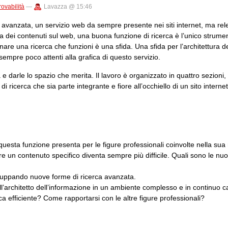
rovabilità
—
Lavazza @ 15:46
a avanzata, un servizio web da sempre presente nei siti internet, ma re
a dei contenuti sul web, una buona funzione di ricerca è l’unico strume
egnare una ricerca che funzioni è una sfida. Una sfida per l’architettura d
 sempre poco attenti alla grafica di questo servizio.
a e darle lo spazio che merita. Il lavoro è organizzato in quattro sezioni, 
i ricerca che sia parte integrante e fiore all’occhiello di un sito internet
 questa funzione presenta per le figure professionali coinvolte nella sua
 un contenuto specifico diventa sempre più difficile. Quali sono le nuo
iluppando nuove forme di ricerca avanzata.
ll’architetto dell’informazione in un ambiente complesso e in continuo
ca efficiente? Come rapportarsi con le altre figure professionali?