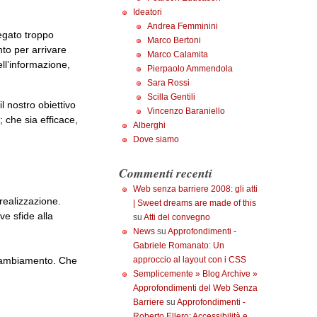
Ideatori
Andrea Femminini
legato troppo
Marco Bertoni
nto per arrivare
Marco Calamita
ell’informazione,
Pierpaolo Ammendola
Sara Rossi
Scilla Gentili
il nostro obiettivo
Vincenzo Baraniello
; che sia efficace,
Alberghi
Dove siamo
Commenti recenti
Web senza barriere 2008: gli atti
 realizzazione.
| Sweet dreams are made of this
ve sfide alla
su
Atti del convegno
News
su
Approfondimenti -
Gabriele Romanato: Un
approccio al layout con i CSS
 cambiamento. Che
Semplicemente » Blog Archive »
Approfondimenti del Web Senza
Barriere
su
Approfondimenti -
Roberto Ellero: Accessibilità e