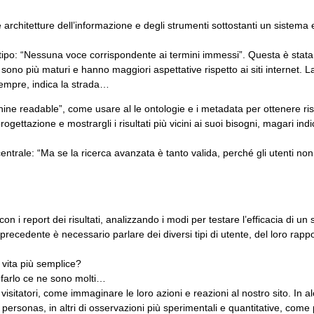
architetture dell’informazione e degli strumenti sottostanti un sistema e
tipo: “Nessuna voce corrispondente ai termini immessi”. Questa è stat
ono più maturi e hanno maggiori aspettative rispetto ai siti internet. L
sempre, indica la strada…
e readable”, come usare al le ontologie e i metadata per ottenere rispo
rogettazione e mostrargli i risultati più vicini ai suoi bisogni, magari indi
rale: “Ma se la ricerca avanzata è tanto valida, perché gli utenti non
con i report dei risultati, analizzando i modi per testare l’efficacia di un
precedente è necessario parlare dei diversi tipi di utente, del loro rapp
 vita più semplice?
er farlo ce ne sono molti…
itatori, come immaginare le loro azioni e reazioni al nostro sito. In alc
personas, in altri di osservazioni più sperimentali e quantitative, com