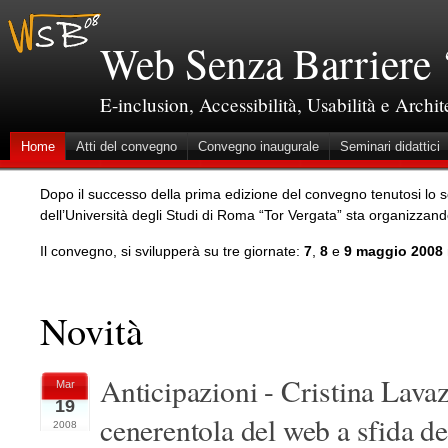
Web Senza Barriere 
E-inclusion, Accessibilità, Usabilità e Archi
Home
Atti del convegno
Convegno inaugurale
Seminari didattici
Dopo il successo della prima edizione del convegno tenutosi lo s
dell’Università degli Studi di Roma “Tor Vergata” sta organizzan
Il convegno, si svilupperà su tre giornate:
7
,
8
e
9 maggio 2008
Novità
Anticipazioni - Cristina Lavaz
Mar
19
cenerentola del web a sfida de
2008