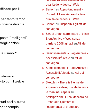
qualità dei video sul Web
fficace per il
Bertoni
su
Approfondimenti -
Roberto Ellero: Accessibilità e
a per tanto tempo
qualità dei video sul Web
a ricerca diventa
Bertoni
su
Disponibili gli atti del
convegno
Sweet dreams are made of this »
ste “intelligenti”
Blog Archive » Web senza
cargli opzioni
barriere 2008: gli atti
su
Atti del
convegno
 la usano?”
Semplicemente » Blog Archive »
AccessibilitÃ reale
su
Atti del
convegno
Semplicemente » Blog Archive »
AccessibilitÃ totale
su
Atti del
 sistema e
convegno
orto con il web e
Sketchin - There is life inside
experience design » Mettiamoci
le mani nei capelli
su
Anticipazioni - Luca Mascaro ed
uni casi si tratta
Emanuele Quintarelli:
e per esempio
l’esperienza di progettare