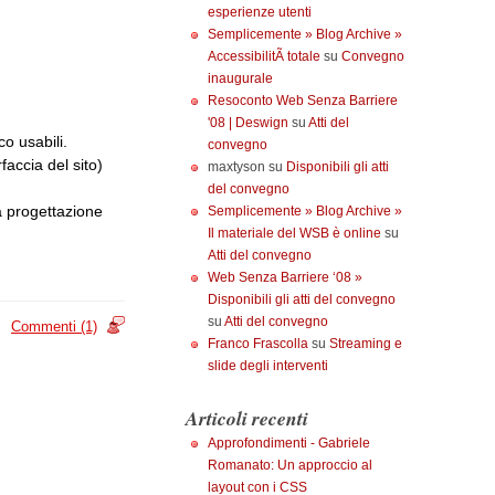
esperienze utenti
Semplicemente » Blog Archive »
AccessibilitÃ totale
su
Convegno
inaugurale
Resoconto Web Senza Barriere
'08 | Deswign
su
Atti del
o usabili.
convegno
faccia del sito)
maxtyson su
Disponibili gli atti
del convegno
a progettazione
Semplicemente » Blog Archive »
Il materiale del WSB è online
su
Atti del convegno
Web Senza Barriere ‘08 »
Disponibili gli atti del convegno
su
Atti del convegno
Commenti (1)
Franco Frascolla
su
Streaming e
slide degli interventi
Articoli recenti
Approfondimenti - Gabriele
Romanato: Un approccio al
layout con i CSS